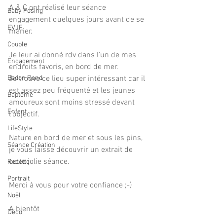
A & C ont réalisé leur séance 
Baby Posing
engagement quelques jours avant de se 
EVJF
marier.
Couple
Je leur ai donné rdv dans l'un de mes 
Engagement
endroits favoris, en bord de mer.
Bedon Rond
Je trouve ce lieu super intéressant car il 
est assez peu fréquenté et les jeunes 
Baptême
amoureux sont moins stressé devant 
Enfant
l'objectif.
LifeStyle
Nature en bord de mer et sous les pins, 
Séance Création
je vous laisse découvrir un extrait de 
cette jolie séance.
Recette
Portrait
Merci à vous pour votre confiance ;-)
Noël
A bientôt 
Déco