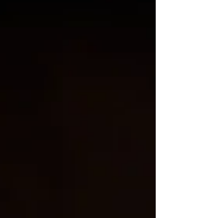
semaines, j'ai eu la chance de faire la connaissance
d'une jeune femme pleine de talent et prometteuse
dans son art : Lola est céramiste à Vallauris. Elle a
fondé "Lola Céramique" en 2024 et tient un atelier-
boutique au