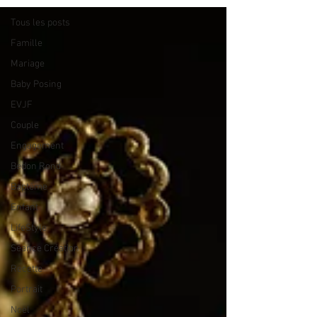
Tous les posts
Famille
Mariage
Baby Posing
EVJF
Couple
Engagement
Bedon Rond
Baptême
Enfant
LifeStyle
Séance Création
Recette
Portrait
Noël