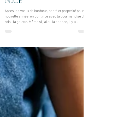
La Galette des Rois à
Nice
Après les voeux de bonheur, santé et propérité pour la
nouvelle année, on continue avec la gourmandise des
rois : la galette. Même si j'ai eu la chance, il y a
quelques jours, de gouter la meilleure galette de
Montpellier, Nice a également ses maitres en la
matière. Ici, je vous présente la galette à la frangipane
de la boulangerie "La Niçoise" située dans le centre
ville. Croustillante et savoureuse, à travers la vitrine,
son look m'a fait de l'oeil. En même temps je savais