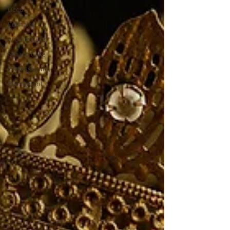
Déco
Culinaire
Architecture
Smash Cake
Professionnel
Evénement