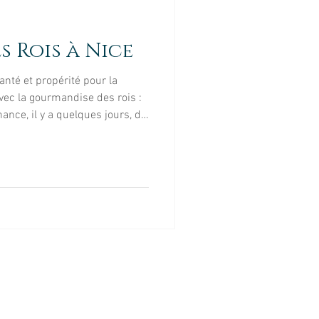
tte
Portrait
s Rois à Nice
el
Evénement
anté et propérité pour la
vec la gourmandise des rois :
chance, il y a quelques jours, de
 Nice a également
 je vous présente la galette à la
La Niçoise" située dans le
avoureuse, à travers la vitrine,
n même temps je savais