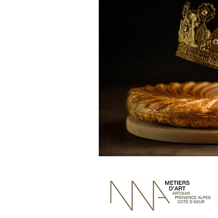
Bedon Rond
Baptême
Noël
Déco
Culina