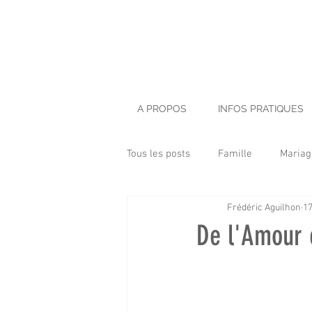
A PROPOS
INFOS PRATIQUES
Tous les posts
Famille
Mariag
Frédéric Aguilhon
17
Baptême
Enfant
LifeSt
De l'Amour 
Architecture
Smash Cake