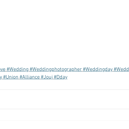
ove
#Wedding
#Weddingphotographer
#Weddingday
#Wedd
y
#Union
#Alliance
#Jouj
#Dday