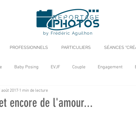
by Frédéric Aguilhon
PROFESSIONNELS
PARTICULIERS
SÉANCES "CRÉ
e
Baby Posing
EVJF
Couple
Engagement
 août 2017
1 min de lecture
yle
Séance Création
Recette
Portrait
Noël
et encore de l'amour...
Professionnel
Evénement