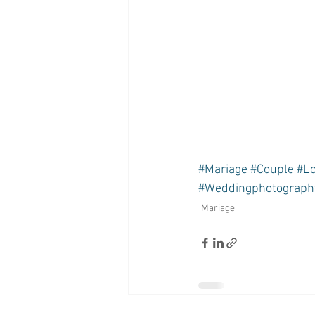
#Mariage
#Couple
#L
#Weddingphotograph
Mariage