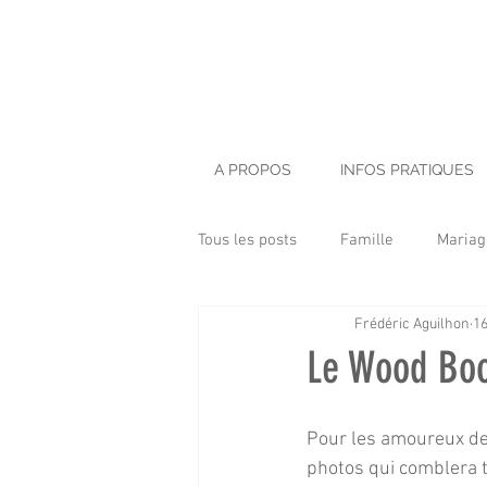
A PROPOS
INFOS PRATIQUES
Tous les posts
Famille
Mariag
Frédéric Aguilhon
16
Baptême
Enfant
LifeSt
Le Wood Bo
Architecture
Smash Cake
Pour les amoureux de 
photos qui comblera t