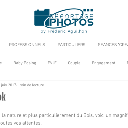
by Frédéric Aguilhon
PROFESSIONNELS
PARTICULIERS
SÉANCES "CRÉ
e
Baby Posing
EVJF
Couple
Engagement
 juin 2017
1 min de lecture
yle
Séance Création
Recette
Portrait
Noël
ok
Professionnel
Evénement
la nature et plus particulièrement du Bois, voici un magnifi
outes vos attentes.