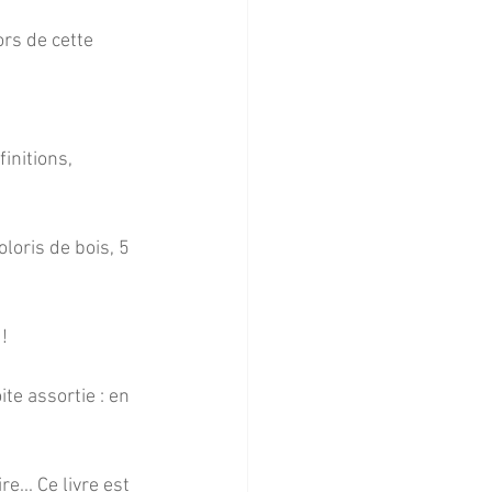
rs de cette 
initions, 
loris de bois, 5 
!
te assortie : en 
... Ce livre est 