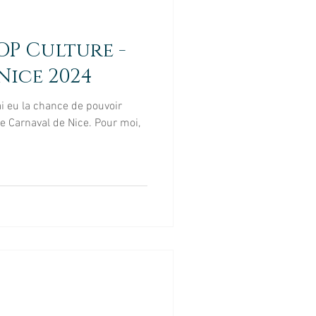
tte
Portrait
POP Culture -
el
Evénement
Nice 2024
ai eu la chance de pouvoir
e Carnaval de Nice. Pour moi,