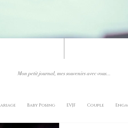
Mon petit journal, mes souvenirs avec vous...
ariage
Baby Posing
EVJF
Couple
Enga