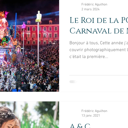
Enfant
LifeStyle
Séance Création
Rece
Frédéric Aguilhon
2 mars 2024
Le Roi de la 
ire
Architecture
Smash Cake
Professionn
Carnaval de 
Bonjour à tous, Cette année j'
couvrir photographiquement l
c'était la première...
Frédéric Aguilhon
13 janv. 2021
A & C