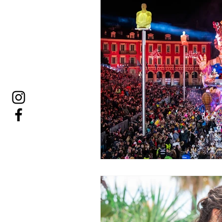
Bedon Rond
Baptême
Noël
Déco
Culina