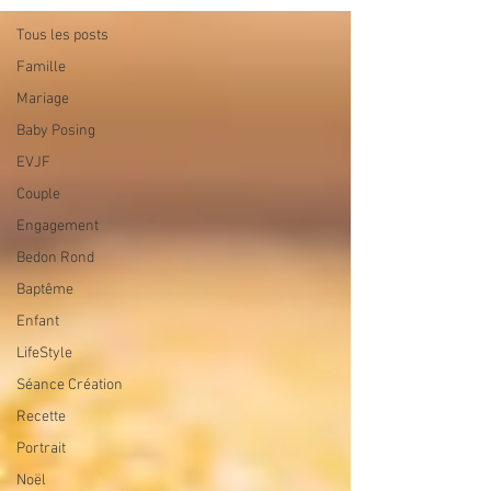
Tous les posts
Famille
Mariage
Baby Posing
EVJF
Couple
Engagement
Bedon Rond
Baptême
Enfant
LifeStyle
Séance Création
Recette
Portrait
Noël