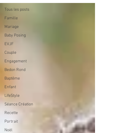
Tous les posts
Famille
Mariage
Baby Posing
EVJF
Couple
Engagement
Bedon Rond
Baptême
Enfant
LifeStyle
Séance Création
Recette
Portrait
Noël