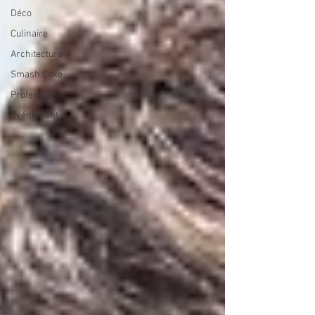
Déco
Culinaire
Architecture
Smash Cake
Professionnel
Evénement