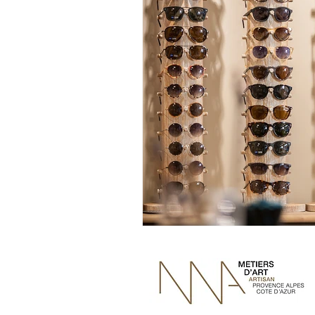
Bedon Rond
Baptême
Noël
Déco
Culina