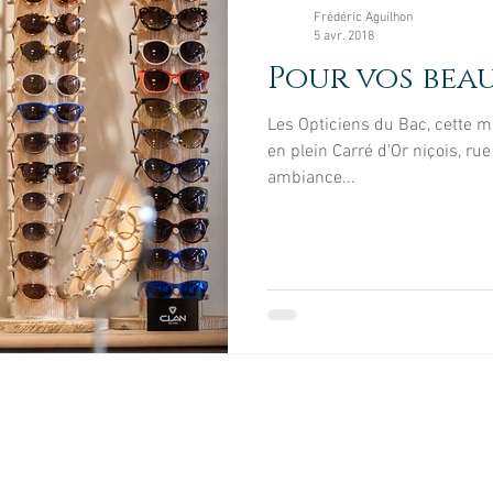
Enfant
LifeStyle
Séance Création
Rece
Frédéric Aguilhon
5 avr. 2018
Pour vos beau
ire
Architecture
Smash Cake
Professionn
Les Opticiens du Bac, cette m
en plein Carré d'Or niçois, ru
ambiance...
© 2026
Reportage Photos by Frédéric Aguilhon.
Tél. :
06 60 56 71 09
reportagephotosnice@gmail.com