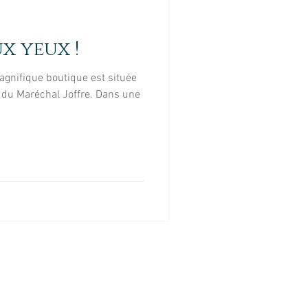
tte
Portrait
x yeux !
el
Evénement
agnifique boutique est située
e du Maréchal Joffre. Dans une