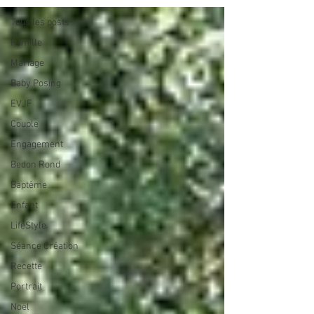
Tous les posts
Famille
Mariage
Baby Posing
EVJF
Couple
Engagement
Bedon Rond
Baptême
Enfant
LifeStyle
Séance Création
Recette
Portrait
Noël