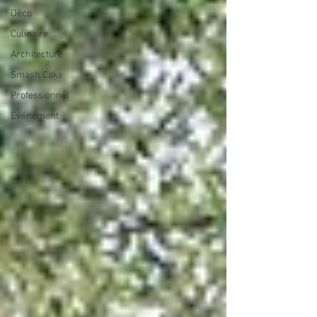
Déco
Culinaire
Architecture
Smash Cake
Professionnel
Evénement