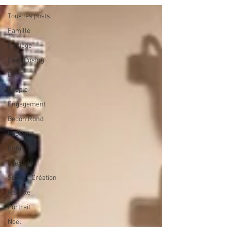
Tous les posts
Famille
Mariage
Baby Posing
EVJF
Couple
Engagement
Bedon Rond
Baptême
Enfant
LifeStyle
Séance Création
Recette
Portrait
Noël