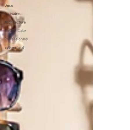
Déco
Culinaire
Architecture
Smash Cake
Professionnel
Evénement