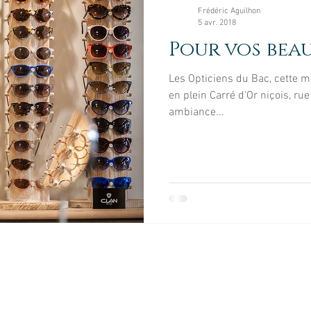
Enfant
LifeStyle
Séance Création
Rece
Frédéric Aguilhon
5 avr. 2018
Pour vos beau
ire
Architecture
Smash Cake
Professionn
Les Opticiens du Bac, cette m
en plein Carré d'Or niçois, ru
ambiance...
© 2026
Reportage Photos by Frédéric Aguilhon.
Tél. :
06 60 56 71 09
reportagephotosnice@gmail.com