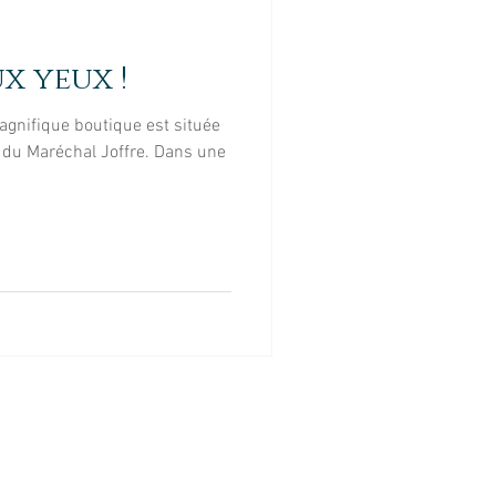
tte
Portrait
x yeux !
el
Evénement
agnifique boutique est située
e du Maréchal Joffre. Dans une