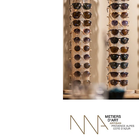
Bedon Rond
Baptême
Noël
Déco
Culina