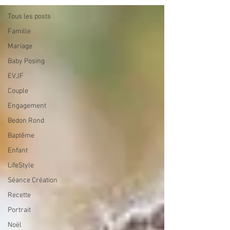
Tous les posts
Famille
Mariage
Baby Posing
EVJF
Couple
Engagement
Bedon Rond
Baptême
Enfant
LifeStyle
Séance Création
Recette
Portrait
Noël