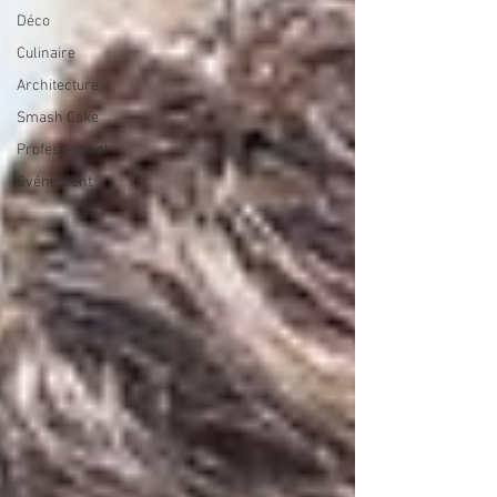
Déco
Culinaire
Architecture
Smash Cake
Professionnel
Evénement