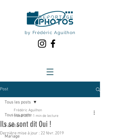
by Frédéric Aguilhon
Post
Tous les posts
Frédéric Aguilhon
Tous les posts
5 août 2017
1 min de lecture
Ils se sont dit Oui !
Famille
Dernière mise à jour :
22 févr. 2019
Mariage