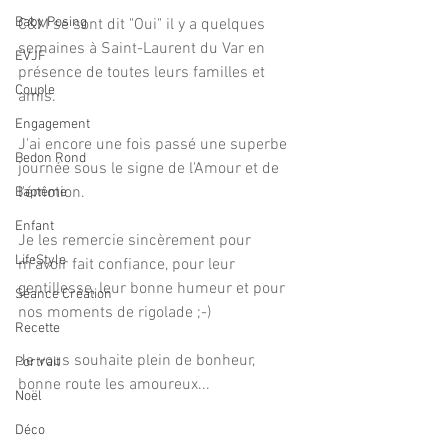
Baby Posing
C&M se sont dit "Oui" il y a quelques 
semaines à Saint-Laurent du Var en 
EVJF
présence de toutes leurs familles et 
Couple
amis.
Engagement
J'ai encore une fois passé une superbe 
Bedon Rond
journée sous le signe de l'Amour et de 
l'émotion.
Baptême
Enfant
Je les remercie sincèrement pour 
LifeStyle
m'avoir fait confiance, pour leur 
gentillesse, leur bonne humeur et pour 
Séance Création
nos moments de rigolade ;-)
Recette
Je vous souhaite plein de bonheur, 
Portrait
bonne route les amoureux...
Noël
Déco