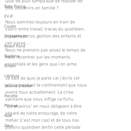
Quoi de plus sympa que de réaliser de 
Baby Posing
jolis souvenirs en famille ?
EVJF
Nous sommes toujours en train de 
Couple
courir entre travail, tracas du quotidien, 
activités perso, gestion des enfants et 
Engagement
j'en passe...
Bedon Rond
Nous ne prenons pas assez le temps de 
Baptême
nous recentrer sur les moments 
essentiels et les gens que l'on aime.
Enfant
LifeStyle
Je sais de quoi je parle car j'écris cet 
article pendant le confinement que nous 
Séance Création
vivons tous actuellement. La crise 
Recette
sanitaire que nous inflige ce fichu 
Portrait
"Coronavirus" en nous obligeant à être 
séparé de notre entourage, de notre 
Noël
métier (c'est mon cas) et de tous nos 
Déco
plaisirs quotidien (enfin cette période 