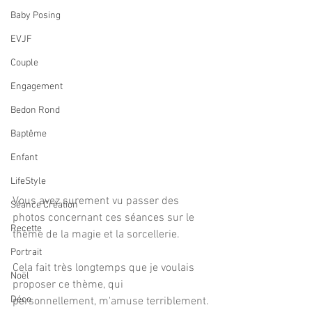
Baby Posing
EVJF
Couple
Engagement
Bedon Rond
Baptême
Enfant
LifeStyle
Vous avez surement vu passer des 
Séance Création
photos concernant ces séances sur le 
Recette
thème de la magie et la sorcellerie.
Portrait
Cela fait très longtemps que je voulais 
Noël
proposer ce thème, qui 
Déco
personnellement, m'amuse terriblement.