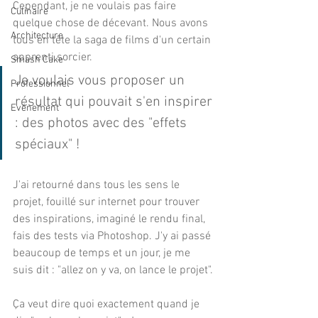
Cependant, je ne voulais pas faire 
Culinaire
quelque chose de décevant. Nous avons 
Architecture
tous en tête la saga de films d'un certain 
apprenti sorcier. 
Smash Cake
Je voulais vous proposer un 
Professionnel
résultat qui pouvait s'en inspirer 
Evénement
: des photos avec des "effets 
spéciaux" !
J'ai retourné dans tous les sens le 
projet, fouillé sur internet pour trouver 
des inspirations, imaginé le rendu final, 
fais des tests via Photoshop. J'y ai passé 
beaucoup de temps et un jour, je me 
suis dit : "allez on y va, on lance le projet".
Ça veut dire quoi exactement quand je 