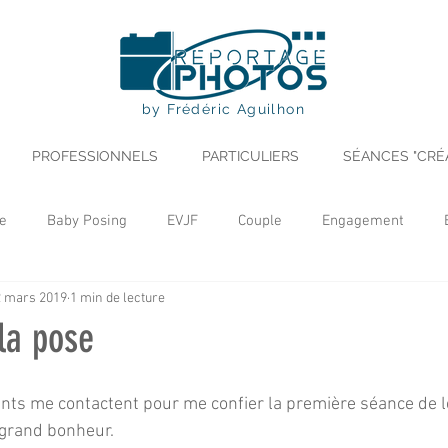
by Frédéric Aguilhon
PROFESSIONNELS
PARTICULIERS
SÉANCES "CRÉ
e
Baby Posing
EVJF
Couple
Engagement
2 mars 2019
1 min de lecture
yle
Séance Création
Recette
Portrait
Noël
la pose
Professionnel
Evénement
ts me contactent pour me confier la première séance de le
 grand bonheur.