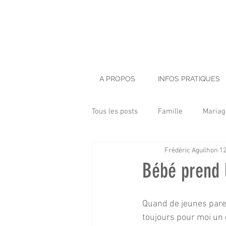
A PROPOS
INFOS PRATIQUES
Tous les posts
Famille
Mariag
Frédéric Aguilhon
1
Baptême
Enfant
LifeSt
Bébé prend 
Architecture
Smash Cake
Quand de jeunes paren
toujours pour moi un